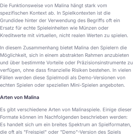
Die Funktionsweise von Malina hängt stark vom
spezifischen Kontext ab. In Spielkontexten ist die
Grundidee hinter der Verwendung des Begriffs oft ein
Ersatz für echte Spieleinheiten wie Münzen oder
Kreditwerte mit virtuellen, nicht realen Werten zu spielen.
In diesem Zusammenhang bietet Malina den Spielern die
Möglichkeit, sich in einem abstrakten Rahmen anzubieten
und über bestimmte Vorteile oder Präzisionsinstrumente zu
verfügen, ohne dass finanzielle Risiken bestehen. In vielen
Fällen werden diese Spielmodi als Demo-Versionen von
echten Spielen oder speziellen Mini-Spielen angeboten.
Arten von Malina
Es gibt verschiedene Arten von Malinaspiele. Einige dieser
Formate können im Nachfolgenden beschrieben werden:
Es handelt sich um ein breites Spektrum an Spielformaten,
die oft als "Freispiel" oder "Demo"-Version des Spiels