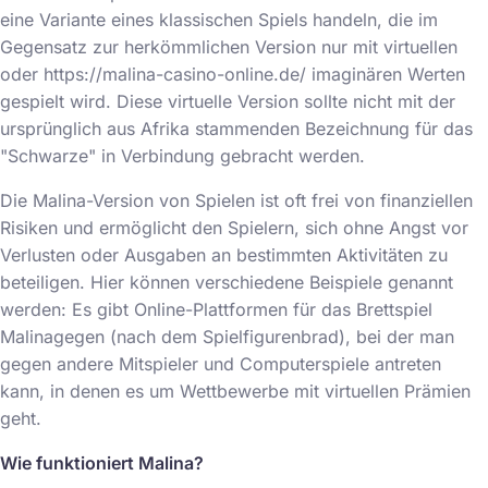
eine Variante eines klassischen Spiels handeln, die im
Gegensatz zur herkömmlichen Version nur mit virtuellen
oder
https://malina-casino-online.de/
imaginären Werten
gespielt wird. Diese virtuelle Version sollte nicht mit der
ursprünglich aus Afrika stammenden Bezeichnung für das
"Schwarze" in Verbindung gebracht werden.
Die Malina-Version von Spielen ist oft frei von finanziellen
Risiken und ermöglicht den Spielern, sich ohne Angst vor
Verlusten oder Ausgaben an bestimmten Aktivitäten zu
beteiligen. Hier können verschiedene Beispiele genannt
werden: Es gibt Online-Plattformen für das Brettspiel
Malinagegen (nach dem Spielfigurenbrad), bei der man
gegen andere Mitspieler und Computerspiele antreten
kann, in denen es um Wettbewerbe mit virtuellen Prämien
geht.
Wie funktioniert Malina?