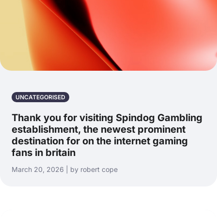
UNCATEGORISED
Thank you for visiting Spindog Gambling
establishment, the newest prominent
destination for on the internet gaming
fans in britain
March 20, 2026 | by robert cope