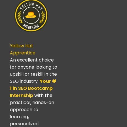
Yellow Hat
Apprentice
An excellent choice
for anyone looking to
upskill or reskill in the
SEO industry.
Your #
1 in
SEO Bootcamp
Internship
with the
practical, hands-on
approach to
learning,
personalized