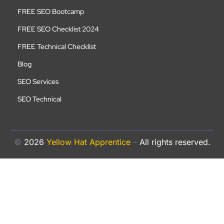
FREE SEO Bootcamp
FREE SEO Checklist 2024
FREE Technical Checklist
Blog
SEO Services
SEO Technical
©
2026
Yellow Hat Apprentice
–
All rights reserved.