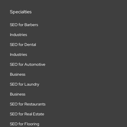
Specialties
SEO for Barbers
Industries
SEO for Dental
Industries
SEO for Automotive
Business
SEO for Laundry
Business
SEO for Restaurants
SEO for Real Estate
SEO for Flooring