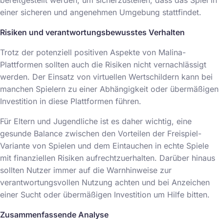
bereitgestellt werden, um sicherzustellen, dass das Spiel in
einer sicheren und angenehmen Umgebung stattfindet.
Risiken und verantwortungsbewusstes Verhalten
Trotz der potenziell positiven Aspekte von Malina-
Plattformen sollten auch die Risiken nicht vernachlässigt
werden. Der Einsatz von virtuellen Wertschildern kann bei
manchen Spielern zu einer Abhängigkeit oder übermäßigen
Investition in diese Plattformen führen.
Für Eltern und Jugendliche ist es daher wichtig, eine
gesunde Balance zwischen den Vorteilen der Freispiel-
Variante von Spielen und dem Eintauchen in echte Spiele
mit finanziellen Risiken aufrechtzuerhalten. Darüber hinaus
sollten Nutzer immer auf die Warnhinweise zur
verantwortungsvollen Nutzung achten und bei Anzeichen
einer Sucht oder übermäßigen Investition um Hilfe bitten.
Zusammenfassende Analyse