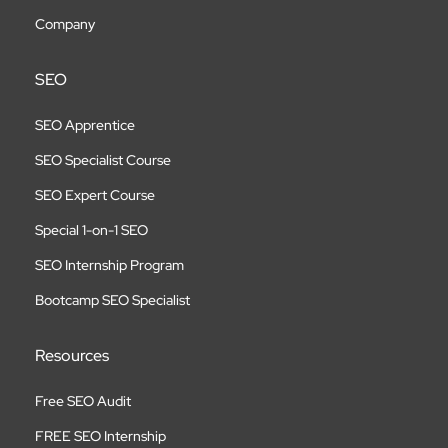
Company
SEO
SEO Apprentice
SEO Specialist Course
SEO Expert Course
Special 1-on-1 SEO
SEO Internship Program
Bootcamp SEO Specialist
Resources
Free SEO Audit
FREE SEO Internship