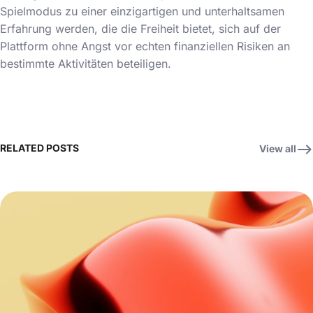
Spielmodus zu einer einzigartigen und unterhaltsamen
Erfahrung werden, die die Freiheit bietet, sich auf der
Plattform ohne Angst vor echten finanziellen Risiken an
bestimmte Aktivitäten beteiligen.
RELATED POSTS
View all