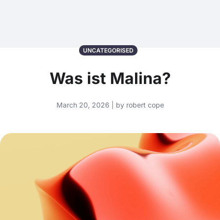
UNCATEGORISED
Was ist Malina?
March 20, 2026 | by robert cope