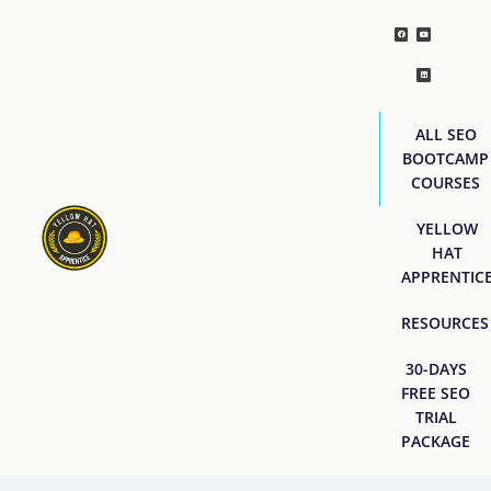
ALL SEO
BOOTCAMP
COURSES
YELLOW
HAT
APPRENTIC
RESOURCES
30-DAYS
FREE SEO
TRIAL
PACKAGE