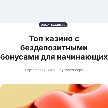
UNCATEGORISED
Топ казино с
бездепозитными
бонусами для начинающих
September 2, 2023 | by robert cope