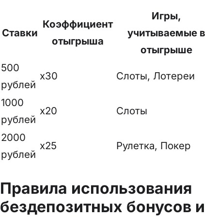
Игры,
Коэффициент
Ставки
учитываемые в
отыгрыша
отыгрыше
500
x30
Слоты, Лотереи
рублей
1000
x20
Слоты
рублей
2000
x25
Рулетка, Покер
рублей
Правила использования
бездепозитных бонусов и