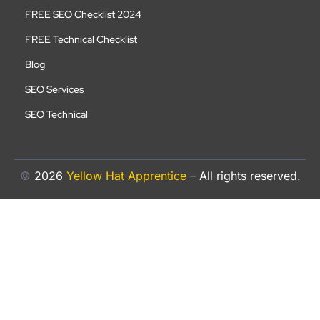
FREE SEO Checklist 2024
FREE Technical Checklist
Blog
SEO Services
SEO Technical
©
2026
Yellow Hat Apprentice
–
All rights reserved.