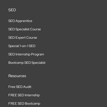
SEO
SEO Apprentice
SEO Specialist Course
SEO Expert Course
Special 1-on-1 SEO
SEO Internship Program
Bootcamp SEO Specialist
Resources
Free SEO Audit
FREE SEO Internship
FREE SEO Bootcamp