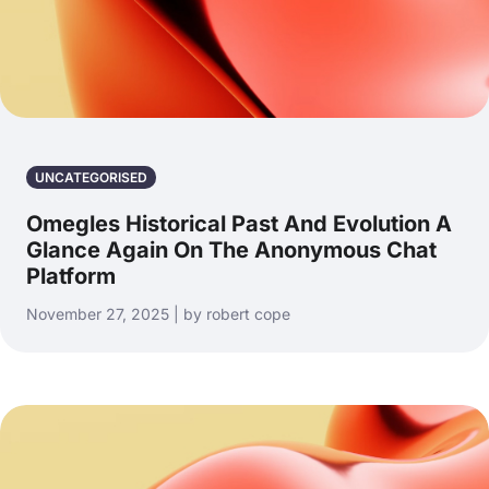
UNCATEGORISED
Omegles Historical Past And Evolution A
Glance Again On The Anonymous Chat
Platform
November 27, 2025 | by robert cope