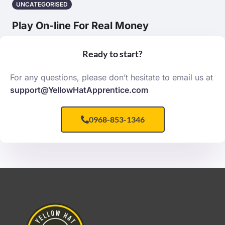
UNCATEGORISED
Play On-line For Real Money
March 17, 2026 | by robert cope
Ready to start?
For any questions, please don’t hesitate to email us at
support@YellowHatApprentice.com
0968-853-1346