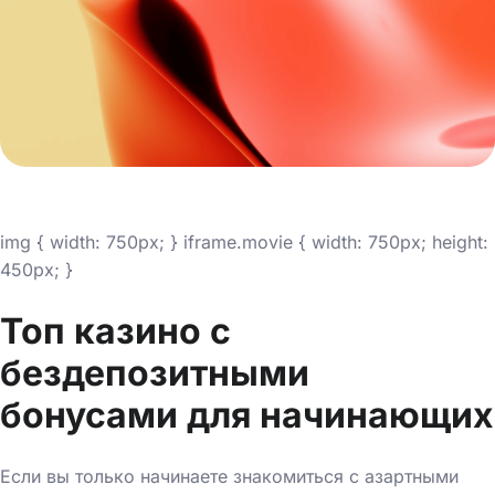
img { width: 750px; } iframe.movie { width: 750px; height:
450px; }
Топ казино с
бездепозитными
бонусами для начинающих
Если вы только начинаете знакомиться с азартными