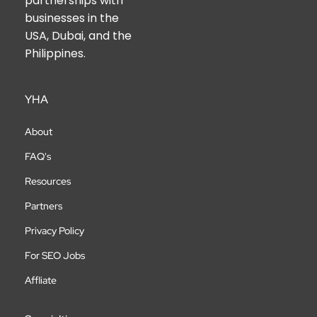
partnerships with
businesses in the
USA, Dubai, and the
Philippines.
YHA
About
FAQ's
Resources
Partners
Privacy Policy
For SEO Jobs
Affliate