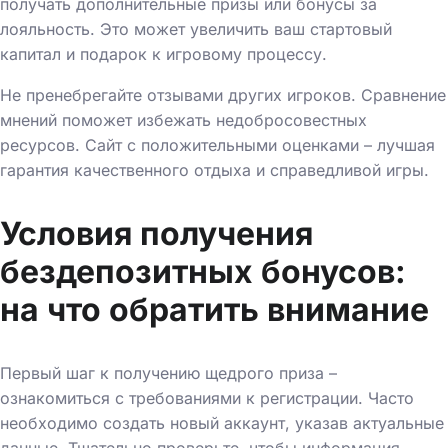
получать дополнительные призы или бонусы за
лояльность. Это может увеличить ваш стартовый
капитал и подарок к игровому процессу.
Не пренебрегайте отзывами других игроков. Сравнение
мнений поможет избежать недобросовестных
ресурсов. Сайт с положительными оценками – лучшая
гарантия качественного отдыха и справедливой игры.
Условия получения
бездепозитных бонусов:
на что обратить внимание
Первый шаг к получению щедрого приза –
ознакомиться с требованиями к регистрации. Часто
необходимо создать новый аккаунт, указав актуальные